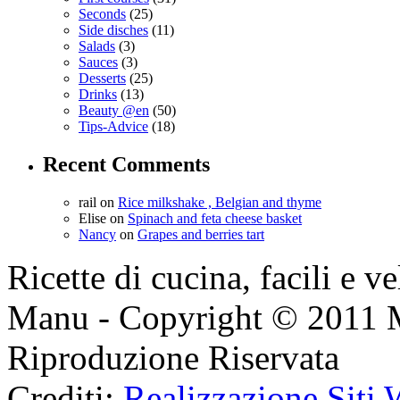
Seconds
(25)
Side disches
(11)
Salads
(3)
Sauces
(3)
Desserts
(25)
Drinks
(13)
Beauty @en
(50)
Tips-Advice
(18)
Recent Comments
rail
on
Rice milkshake , Belgian and thyme
Elise
on
Spinach and feta cheese basket
Nancy
on
Grapes and berries tart
Ricette di cucina, facili e v
Manu - Copyright © 2011 
Riproduzione Riservata
Crediti:
Realizzazione Siti