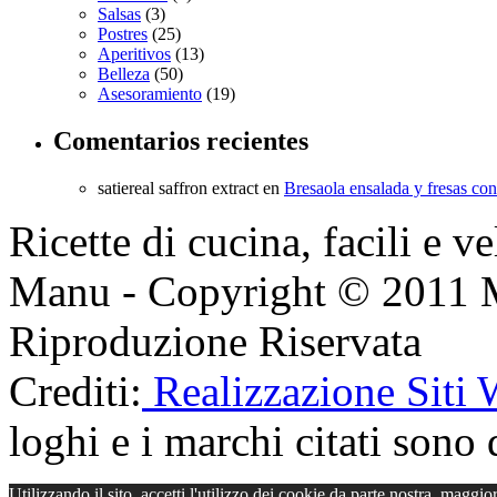
Salsas
(3)
Postres
(25)
Aperitivos
(13)
Belleza
(50)
Asesoramiento
(19)
Comentarios recientes
satiereal saffron extract
en
Bresaola ensalada y fresas co
Ricette di cucina, facili e v
Manu - Copyright © 2011 
Riproduzione Riservata
Crediti:
Realizzazione Siti
loghi e i marchi citati sono d
Utilizzando il sito, accetti l'utilizzo dei cookie da parte nostra.
maggior