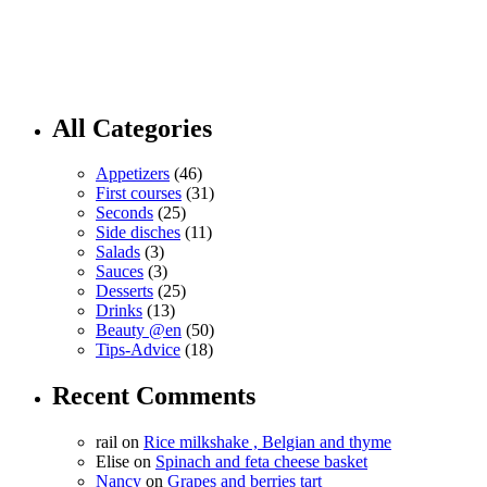
All Categories
Appetizers
(46)
First courses
(31)
Seconds
(25)
Side disches
(11)
Salads
(3)
Sauces
(3)
Desserts
(25)
Drinks
(13)
Beauty @en
(50)
Tips-Advice
(18)
Recent Comments
rail
on
Rice milkshake , Belgian and thyme
Elise
on
Spinach and feta cheese basket
Nancy
on
Grapes and berries tart