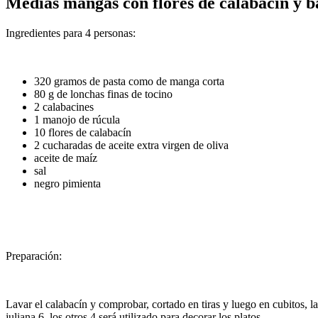
Medias mangas con flores de calabacín y 
Ingredientes para 4 personas:
320 gramos de pasta como de manga corta
80 g de lonchas finas de tocino
2 calabacines
1 manojo de rúcula
10 flores de calabacín
2 cucharadas de aceite extra virgen de oliva
aceite de maíz
sal
negro pimienta
Preparación:
Lavar el calabacín y comprobar, cortado en tiras y luego en cubitos, lav
juliana 6, los otros 4 será utilizado para decorar los platos.