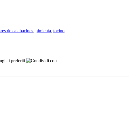
ores de calabacines
,
pimienta
,
tocino