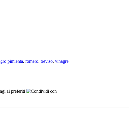
gro pimienta
,
romero
,
treviso
,
vinagre