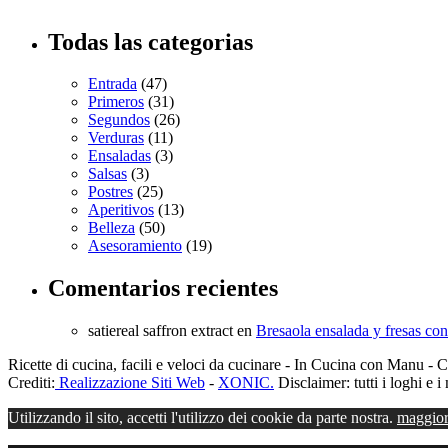
Todas las categorias
Entrada
(47)
Primeros
(31)
Segundos
(26)
Verduras
(11)
Ensaladas
(3)
Salsas
(3)
Postres
(25)
Aperitivos
(13)
Belleza
(50)
Asesoramiento
(19)
Comentarios recientes
satiereal saffron extract
en
Bresaola ensalada y fresas co
Ricette di cucina, facili e veloci da cucinare - In Cucina con Manu
Crediti:
Realizzazione Siti Web
-
XONIC.
Disclaimer: tutti i loghi e i 
Utilizzando il sito, accetti l'utilizzo dei cookie da parte nostra.
maggior