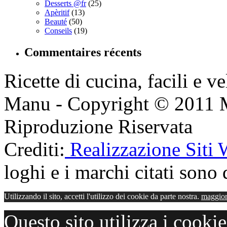
Desserts @fr
(25)
Apèritif
(13)
Beauté
(50)
Conseils
(19)
Commentaires récents
Ricette di cucina, facili e v
Manu - Copyright © 2011 
Riproduzione Riservata
Crediti:
Realizzazione Siti
loghi e i marchi citati sono d
Utilizzando il sito, accetti l'utilizzo dei cookie da parte nostra.
maggior
Questo sito utilizza i cooki