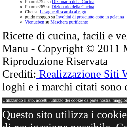
Pharmk752
su
Dizionario della Cucina
Pharme265
su
Dizionario della Cucina
Chet
su
Lasagne di scarola al ragù
guido moggio
su
Involtini di prosciutto cotto in gelatina
Vienueben
su
Maschera purificante
Ricette di cucina, facili e v
Manu - Copyright © 2011 
Riproduzione Riservata
Crediti:
Realizzazione Siti
loghi e i marchi citati sono d
Utilizzando il sito, accetti l'utilizzo dei cookie da parte nostra.
maggior
Questo sito utilizza i cooki