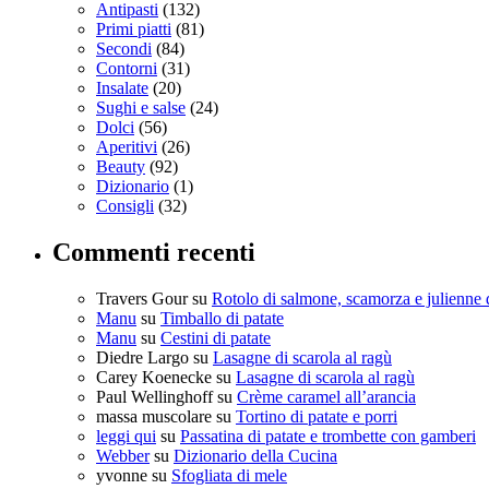
Antipasti
(132)
Primi piatti
(81)
Secondi
(84)
Contorni
(31)
Insalate
(20)
Sughi e salse
(24)
Dolci
(56)
Aperitivi
(26)
Beauty
(92)
Dizionario
(1)
Consigli
(32)
Commenti recenti
Travers Gour
su
Rotolo di salmone, scamorza e julienne 
Manu
su
Timballo di patate
Manu
su
Cestini di patate
Diedre Largo
su
Lasagne di scarola al ragù
Carey Koenecke
su
Lasagne di scarola al ragù
Paul Wellinghoff
su
Crème caramel all’arancia
massa muscolare
su
Tortino di patate e porri
leggi qui
su
Passatina di patate e trombette con gamberi
Webber
su
Dizionario della Cucina
yvonne
su
Sfogliata di mele