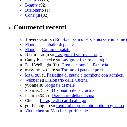
Beauty
(92)
Dizionario
(1)
Consigli
(32)
Commenti recenti
Travers Gour
su
Rotolo di salmone, scamorza e julienne 
Manu
su
Timballo di patate
Manu
su
Cestini di patate
Diedre Largo
su
Lasagne di scarola al ragù
Carey Koenecke
su
Lasagne di scarola al ragù
Paul Wellinghoff
su
Crème caramel all’arancia
massa muscolare
su
Tortino di patate e porri
leggi qui
su
Passatina di patate e trombette con gamberi
Webber
su
Dizionario della Cucina
yvonne
su
Sfogliata di mele
Pharmk752
su
Dizionario della Cucina
Pharme265
su
Dizionario della Cucina
Chet
su
Lasagne di scarola al ragù
guido moggio
su
Involtini di prosciutto cotto in gelatina
Vienueben
su
Maschera purificante