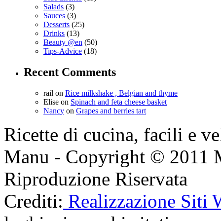
Salads
(3)
Sauces
(3)
Desserts
(25)
Drinks
(13)
Beauty @en
(50)
Tips-Advice
(18)
Recent Comments
rail
on
Rice milkshake , Belgian and thyme
Elise
on
Spinach and feta cheese basket
Nancy
on
Grapes and berries tart
Ricette di cucina, facili e v
Manu - Copyright © 2011 
Riproduzione Riservata
Crediti:
Realizzazione Siti