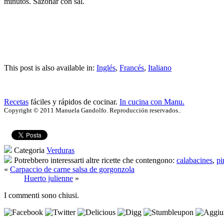
minutos. Sazonar con sal.
This post is also available in:
Inglés
,
Francés
,
Italiano
Recetas
fáciles y rápidos de cocinar.
In cucina con Manu.
Copyright © 2011 Manuela Gandolfo. Reproducción reservados..
Categoria
Verduras
Potrebbero interessarti altre ricette che contengono:
calabacines
,
pi
«
Carpaccio de carne salsa de gorgonzola
Huerto julienne
»
I commenti sono chiusi.