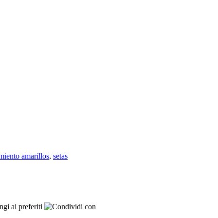
miento amarillos
,
setas