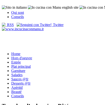
Qui sont
Conseils
RSS
Twitter
Home
Hors d'oeuvre
Entrée
Plat principal
Garniture
Salades
Sauces @fr
Desserts @fr
Apèritif
Beauté
Conseils