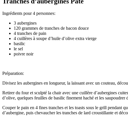
Tranches d’aubergines Pâté
Ingrédients pour 4 personnes:
3 aubergines
120 grammes de tranches de bacon douce
4 tranches de pain
4 cuillères à soupe d’huile d’olive extra vierge
basilic
le sel
poivre noir
Préparation:
Divisez les aubergines en longueur, la laissant avec un couteau, décou
Retirer du four et sculpté la chair avec une cuillère d’aubergines cuit
d’olive, quelques feuilles de basilic finement haché et les saupoudrer d
Couper le pain en 4 fines tranches et les toasts sous le grill pendant q
d’aubergine, puis chevaucher les tranches de lard croustillante et déc