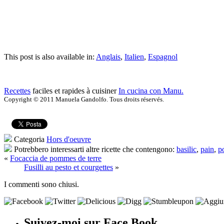
This post is also available in:
Anglais
,
Italien
,
Espagnol
Recettes
faciles et rapides à cuisiner
In cucina con Manu.
Copyright © 2011 Manuela Gandolfo. Tous droits réservés.
Categoria
Hors d'oeuvre
Potrebbero interessarti altre ricette che contengono:
basilic
,
pain
,
p
«
Focaccia de pommes de terre
Fusilli au pesto et courgettes
»
I commenti sono chiusi.
Suivez-moi sur Face Book