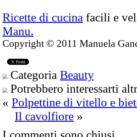
Ricette di cucina
facili e ve
Manu.
Copyright © 2011 Manuela Gando
Categoria
Beauty
Potrebbero interessarti alt
«
Polpettine di vitello e bie
Il cavolfiore
»
I commenti sono chiusi.