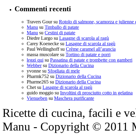
Commenti recenti
Travers Gour
su
Rotolo di salmone, scamorza e julienne 
Manu
su
Timballo di patate
Manu
su
Cestini di patate
Diedre Largo
su
Lasagne di scarola al ragù
Carey Koenecke
su
Lasagne di scarola al ragù
Paul Wellinghoff
su
Crème caramel all’arancia
massa muscolare
su
Tortino di patate e porri
leggi qui
su
Passatina di patate e trombette con gamberi
Webber
su
Dizionario della Cucina
yvonne
su
Sfogliata di mele
Pharmk752
su
Dizionario della Cucina
Pharme265
su
Dizionario della Cucina
Chet
su
Lasagne di scarola al ragù
guido moggio
su
Involtini di prosciutto cotto in gelatina
Vienueben
su
Maschera purificante
Ricette di cucina, facili e v
Manu - Copyright © 2011 