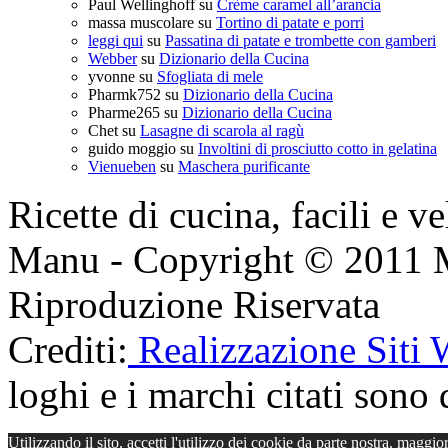
Paul Wellinghoff
su
Crème caramel all’arancia
massa muscolare
su
Tortino di patate e porri
leggi qui
su
Passatina di patate e trombette con gamberi
Webber
su
Dizionario della Cucina
yvonne
su
Sfogliata di mele
Pharmk752
su
Dizionario della Cucina
Pharme265
su
Dizionario della Cucina
Chet
su
Lasagne di scarola al ragù
guido moggio
su
Involtini di prosciutto cotto in gelatina
Vienueben
su
Maschera purificante
Ricette di cucina, facili e v
Manu - Copyright © 2011 
Riproduzione Riservata
Crediti:
Realizzazione Siti
loghi e i marchi citati sono d
Utilizzando il sito, accetti l'utilizzo dei cookie da parte nostra.
maggior