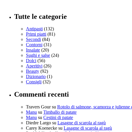
Tutte le categorie
Antipasti
(132)
Primi piatti
(81)
Secondi
(84)
Contorni
(31)
Insalate
(20)
Sughi e salse
(24)
Dolci
(56)
Aperitivi
(26)
Beauty
(92)
Dizionario
(1)
Consigli
(32)
Commenti recenti
Travers Gour
su
Rotolo di salmone, scamorza e julienne 
Manu
su
Timballo di patate
Manu
su
Cestini di patate
Diedre Largo
su
Lasagne di scarola al ragù
Carey Koenecke
su
Lasagne di scarola al ragù