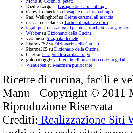
Manu
su
Cestini di patate
Diedre Largo
su
Lasagne di scarola al ragù
Carey Koenecke
su
Lasagne di scarola al ragù
Paul Wellinghoff
su
Crème caramel all’arancia
massa muscolare
su
Tortino di patate e porri
leggi qui
su
Passatina di patate e trombette con gamberi
Webber
su
Dizionario della Cucina
yvonne
su
Sfogliata di mele
Pharmk752
su
Dizionario della Cucina
Pharme265
su
Dizionario della Cucina
Chet
su
Lasagne di scarola al ragù
guido moggio
su
Involtini di prosciutto cotto in gelatina
Vienueben
su
Maschera purificante
Ricette di cucina, facili e v
Manu - Copyright © 2011 
Riproduzione Riservata
Crediti:
Realizzazione Siti
loghi e i marchi citati sono d