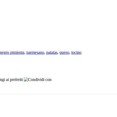
negro pimienta
,
parmesano
,
patatas
,
queso
,
tocino