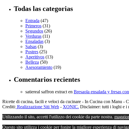
Todas las categorias
Entrada
(47)
Primeros
(31)
Segundos
(26)
Verduras
(11)
Ensaladas
(3)
Salsas
(3)
Postres
(25)
Aperitivos
(13)
Belleza
(50)
Asesoramiento
(19)
Comentarios recientes
satiereal saffron extract
en
Bresaola ensalada y fresas co
Ricette di cucina, facili e veloci da cucinare - In Cucina con Manu
Crediti:
Realizzazione Siti Web
-
XONIC.
Disclaimer: tutti i loghi e i 
Utilizzando il sito, accetti l'utilizzo dei cookie da parte nostra.
maggior
Questo sito utilizza i cookie per fonire la migliore esperienza di navi