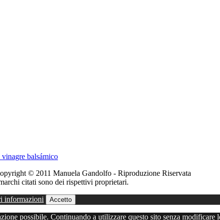
n vinagre balsámico
 - Copyright © 2011 Manuela Gandolfo - Riproduzione Riservata
marchi citati sono dei rispettivi proprietari.
i informazioni
Accetto
gazione possibile. Continuando a utilizzare questo sito senza modificare l