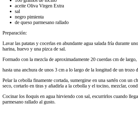
100 gramos de tocino
aceite Oliva Virgen Extra
sal
negro pimienta
de queso parmesano rallado
Preparación:
Lavar las patatas y cocerlas en abundante agua salada fría durante un
harina, huevo y una pizca de sal.
Formado con la mezcla de aproximadamente 20 cuerdas cm de largo, s
hasta una anchura de unos 3 cm a lo largo de la longitud de un trozo d
Pelar la cebolla finamente cortada, sumergirse en una sartén con un chor
seco, cortarlo en tiras y añadirla a la cebolla y el tocino, mezclar, co
Cocinar los ñoquis en agua hirviendo con sal, escurrirlos cuando llegan
parmesano rallado al gusto.