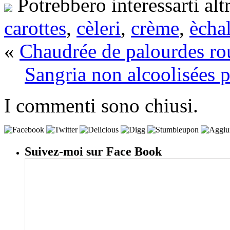
Potrebbero interessarti alt
carottes
,
cèleri
,
crème
,
ècha
«
Chaudrée de palourdes ro
Sangria non alcoolisées p
I commenti sono chiusi.
Suivez-moi sur Face Book