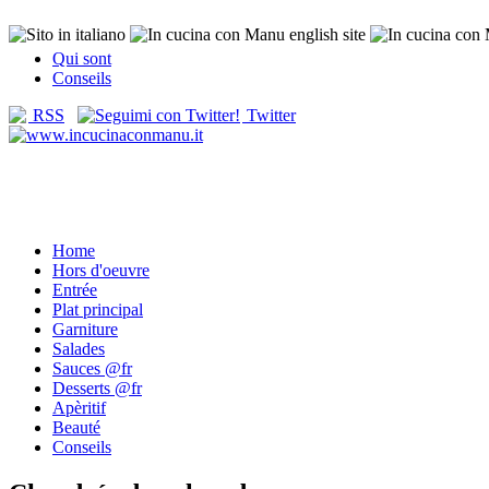
Qui sont
Conseils
RSS
Twitter
Home
Hors d'oeuvre
Entrée
Plat principal
Garniture
Salades
Sauces @fr
Desserts @fr
Apèritif
Beauté
Conseils