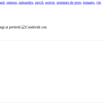
lard
,
oignon
,
palourdes
,
percil
,
poivre
,
pommes de terre
,
tomates
,
vin