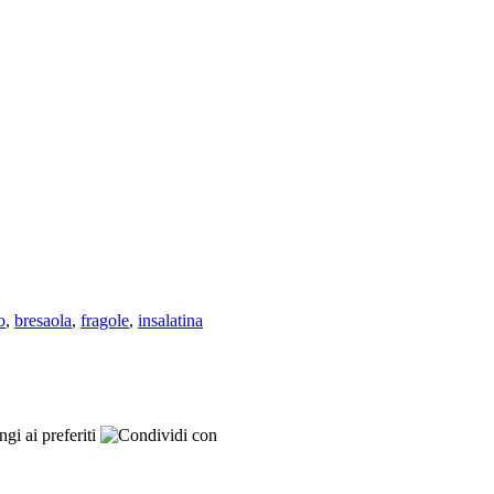
o
,
bresaola
,
fragole
,
insalatina