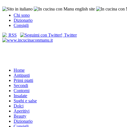
Chi sono
Dizionario
Consigli
RSS
Twitter
Home
Antipasti
Primi piatti
Secondi
Contorni
Insalate
Sughi e salse
Dolci
Aperitivi
Beauty
Dizionario
Consigli