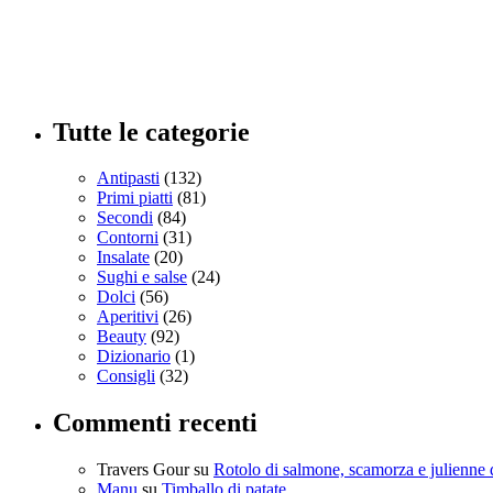
Tutte le categorie
Antipasti
(132)
Primi piatti
(81)
Secondi
(84)
Contorni
(31)
Insalate
(20)
Sughi e salse
(24)
Dolci
(56)
Aperitivi
(26)
Beauty
(92)
Dizionario
(1)
Consigli
(32)
Commenti recenti
Travers Gour
su
Rotolo di salmone, scamorza e julienne 
Manu
su
Timballo di patate