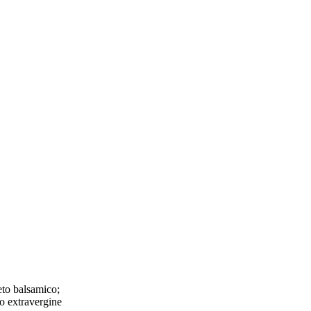
ceto balsamico;
io extravergine