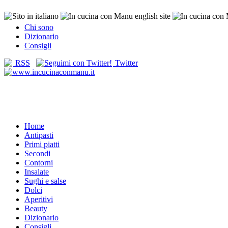
Chi sono
Dizionario
Consigli
RSS
Twitter
Home
Antipasti
Primi piatti
Secondi
Contorni
Insalate
Sughi e salse
Dolci
Aperitivi
Beauty
Dizionario
Consigli