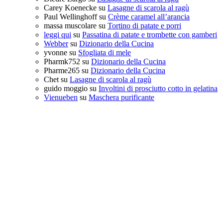
Carey Koenecke
su
Lasagne di scarola al ragù
Paul Wellinghoff
su
Crème caramel all’arancia
massa muscolare
su
Tortino di patate e porri
leggi qui
su
Passatina di patate e trombette con gamberi
Webber
su
Dizionario della Cucina
yvonne
su
Sfogliata di mele
Pharmk752
su
Dizionario della Cucina
Pharme265
su
Dizionario della Cucina
Chet
su
Lasagne di scarola al ragù
guido moggio
su
Involtini di prosciutto cotto in gelatina
Vienueben
su
Maschera purificante