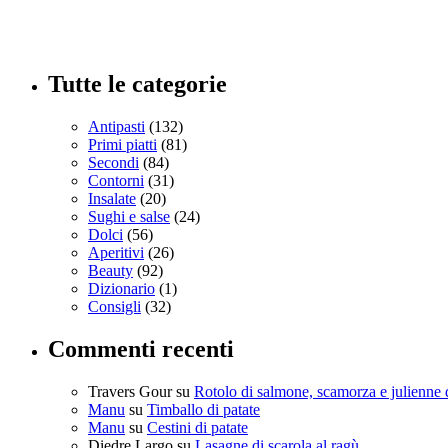
Tutte le categorie
Antipasti
(132)
Primi piatti
(81)
Secondi
(84)
Contorni
(31)
Insalate
(20)
Sughi e salse
(24)
Dolci
(56)
Aperitivi
(26)
Beauty
(92)
Dizionario
(1)
Consigli
(32)
Commenti recenti
Travers Gour
su
Rotolo di salmone, scamorza e julienne 
Manu
su
Timballo di patate
Manu
su
Cestini di patate
Diedre Largo
su
Lasagne di scarola al ragù