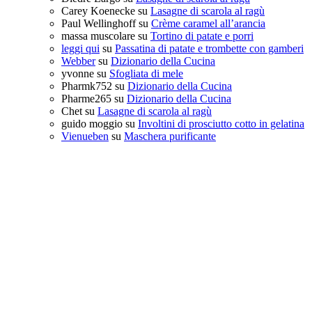
Carey Koenecke
su
Lasagne di scarola al ragù
Paul Wellinghoff
su
Crème caramel all’arancia
massa muscolare
su
Tortino di patate e porri
leggi qui
su
Passatina di patate e trombette con gamberi
Webber
su
Dizionario della Cucina
yvonne
su
Sfogliata di mele
Pharmk752
su
Dizionario della Cucina
Pharme265
su
Dizionario della Cucina
Chet
su
Lasagne di scarola al ragù
guido moggio
su
Involtini di prosciutto cotto in gelatina
Vienueben
su
Maschera purificante