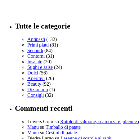
Tutte le categorie
Antipasti
(132)
Primi piatti
(81)
Secondi
(84)
Contorni
(31)
Insalate
(20)
Sughi e salse
(24)
Dolci
(56)
Aperitivi
(26)
Beauty
(92)
Dizionario
(1)
Consigli
(32)
Commenti recenti
Travers Gour
su
Rotolo di salmone, scamorza e julienne 
Manu
su
Timballo di patate
Manu
su
Cestini di patate
Diedre Largo
su
Lasagne di scarola al ragù