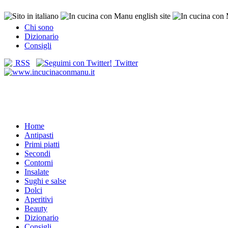
Chi sono
Dizionario
Consigli
RSS
Twitter
Home
Antipasti
Primi piatti
Secondi
Contorni
Insalate
Sughi e salse
Dolci
Aperitivi
Beauty
Dizionario
Consigli