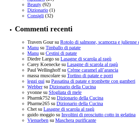
Beauty
(92)
Dizionario
(1)
Consigli
(32)
Commenti recenti
Travers Gour
su
Rotolo di salmone, scamorza e julienne 
Manu
su
Timballo di patate
Manu
su
Cestini di patate
Diedre Largo
su
Lasagne di scarola al ragù
Carey Koenecke
su
Lasagne di scarola al ragù
Paul Wellinghoff
su
Crème caramel all’arancia
massa muscolare
su
Tortino di patate e porri
leggi qui
su
Passatina di patate e trombette con gamberi
Webber
su
Dizionario della Cucina
yvonne
su
Sfogliata di mele
Pharmk752
su
Dizionario della Cucina
Pharme265
su
Dizionario della Cucina
Chet
su
Lasagne di scarola al ragù
guido moggio
su
Involtini di prosciutto cotto in gelatina
Vienueben
su
Maschera purificante