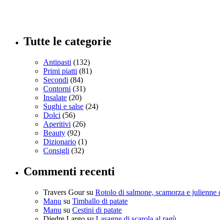
Tutte le categorie
Antipasti
(132)
Primi piatti
(81)
Secondi
(84)
Contorni
(31)
Insalate
(20)
Sughi e salse
(24)
Dolci
(56)
Aperitivi
(26)
Beauty
(92)
Dizionario
(1)
Consigli
(32)
Commenti recenti
Travers Gour
su
Rotolo di salmone, scamorza e julienne 
Manu
su
Timballo di patate
Manu
su
Cestini di patate
Diedre Largo
su
Lasagne di scarola al ragù