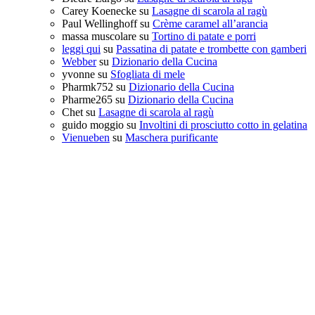
Carey Koenecke
su
Lasagne di scarola al ragù
Paul Wellinghoff
su
Crème caramel all’arancia
massa muscolare
su
Tortino di patate e porri
leggi qui
su
Passatina di patate e trombette con gamberi
Webber
su
Dizionario della Cucina
yvonne
su
Sfogliata di mele
Pharmk752
su
Dizionario della Cucina
Pharme265
su
Dizionario della Cucina
Chet
su
Lasagne di scarola al ragù
guido moggio
su
Involtini di prosciutto cotto in gelatina
Vienueben
su
Maschera purificante