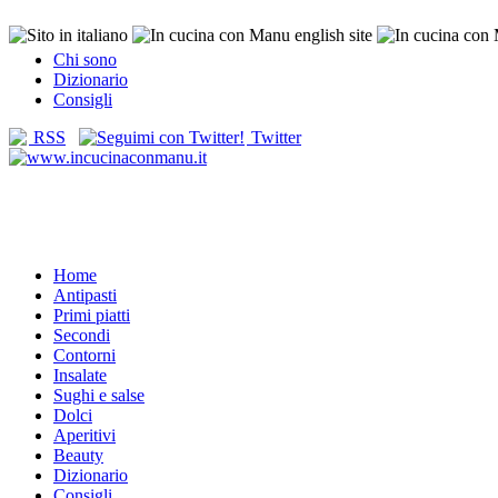
Chi sono
Dizionario
Consigli
RSS
Twitter
Home
Antipasti
Primi piatti
Secondi
Contorni
Insalate
Sughi e salse
Dolci
Aperitivi
Beauty
Dizionario
Consigli