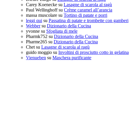
Carey Koenecke
su
Lasagne di scarola al ragù
Paul Wellinghoff
su
Crème caramel all’arancia
massa muscolare
su
Tortino di patate e porri
leggi qui
su
Passatina di patate e trombette con gamberi
Webber
su
Dizionario della Cucina
yvonne
su
Sfogliata di mele
Pharmk752
su
Dizionario della Cucina
Pharme265
su
Dizionario della Cucina
Chet
su
Lasagne di scarola al ragù
guido moggio
su
Involtini di prosciutto cotto in gelatina
Vienueben
su
Maschera purificante