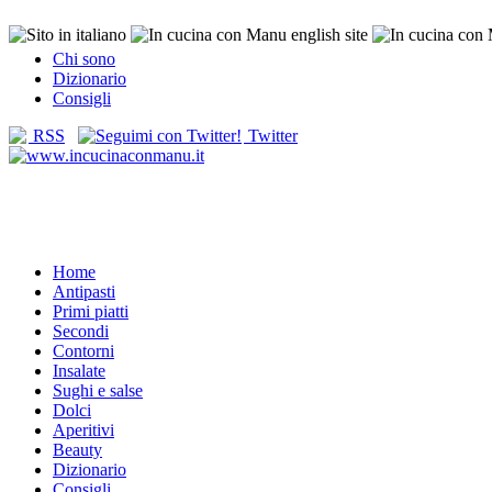
Chi sono
Dizionario
Consigli
RSS
Twitter
Home
Antipasti
Primi piatti
Secondi
Contorni
Insalate
Sughi e salse
Dolci
Aperitivi
Beauty
Dizionario
Consigli