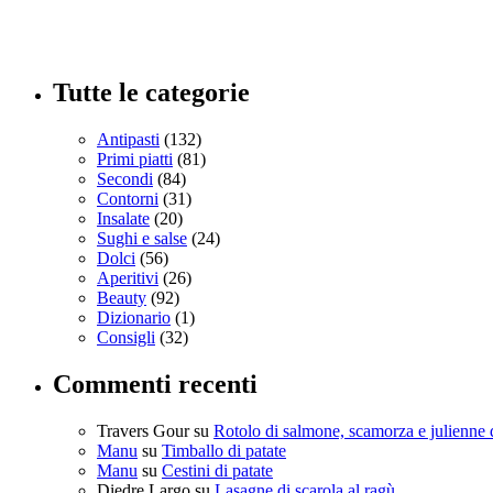
Tutte le categorie
Antipasti
(132)
Primi piatti
(81)
Secondi
(84)
Contorni
(31)
Insalate
(20)
Sughi e salse
(24)
Dolci
(56)
Aperitivi
(26)
Beauty
(92)
Dizionario
(1)
Consigli
(32)
Commenti recenti
Travers Gour
su
Rotolo di salmone, scamorza e julienne 
Manu
su
Timballo di patate
Manu
su
Cestini di patate
Diedre Largo
su
Lasagne di scarola al ragù