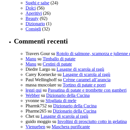
Sughi e salse
(24)
Dolci
(56)
Aperitivi
(26)
Beauty
(92)
Dizionario
(1)
Consigli
(32)
Commenti recenti
Travers Gour
su
Rotolo di salmone, scamorza e julienne 
Manu
su
Timballo di patate
Manu
su
Cestini di patate
Diedre Largo
su
Lasagne di scarola al ragù
Carey Koenecke
su
Lasagne di scarola al ragù
Paul Wellinghoff
su
Crème caramel all’arancia
massa muscolare
su
Tortino di patate e porri
leggi qui
su
Passatina di patate e trombette con gamberi
Webber
su
Dizionario della Cucina
yvonne
su
Sfogliata di mele
Pharmk752
su
Dizionario della Cucina
Pharme265
su
Dizionario della Cucina
Chet
su
Lasagne di scarola al ragù
guido moggio
su
Involtini di prosciutto cotto in gelatina
Vienueben
su
Maschera purificante