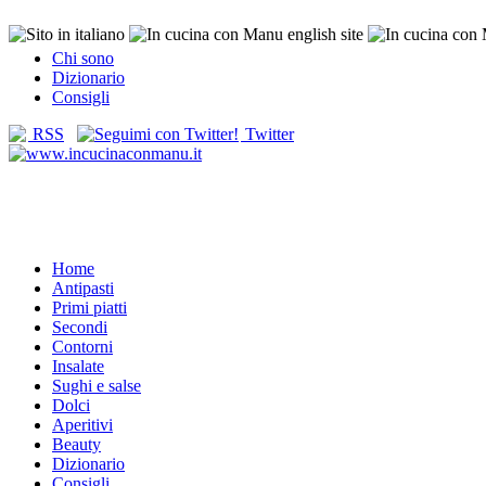
Chi sono
Dizionario
Consigli
RSS
Twitter
Home
Antipasti
Primi piatti
Secondi
Contorni
Insalate
Sughi e salse
Dolci
Aperitivi
Beauty
Dizionario
Consigli