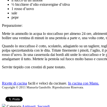
il succo di un limone
½ bicchiere d’olio extravergine d’oliva
1 rosso d’uovo
sale
pepe
Preparazione:
Mette in ammollo in acqua lo stoccafisso per almeno 24 ore, altrimenti 
bollire una ventina di minuti in una pentola a parte e, una volta cotte, t
Quando lo stoccafisso è cotto, scolatelo, adagiatelo su un tagliere, togli
polpa spezzettandola con le dita. Tritate finemente i pinoli, l’aglio, il
rosso d’uovo. In una casseruola dai bordi alti unite lo stoccafisso e le
amalgamare il tutto. Mettete la pentola sul fuoco molto basso e cuocet
Servite tiepido con crostini di pane tostato.
Ricette di cucina
facili e veloci da cucinare.
In cucina con Manu.
Copyright © 2011 Manuela Gandolfo. Riproduzione Riservata.
Categoria
Antipasti
,
Secondi