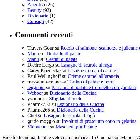
Aperitivi
(26)
Beauty
(92)
Dizionario
(1)
Consigli
(32)
Commenti recenti
Travers Gour
su
Rotolo di salmone, scamorza e julienne 
Manu
su
Timballo di patate
Manu
su
Cestini di patate
Diedre Largo
su
Lasagne di scarola al ragù
Carey Koenecke
su
Lasagne di scarola al ragù
Paul Wellinghoff
su
Crème caramel all’arancia
massa muscolare
su
Tortino di patate e porri
leggi qui
su
Passatina di patate e trombette con gamberi
Webber
su
Dizionario della Cucina
yvonne
su
Sfogliata di mele
Pharmk752
su
Dizionario della Cucina
Pharme265
su
Dizionario della Cucina
Chet
su
Lasagne di scarola al ragù
guido moggio
su
Involtini di prosciutto cotto in gelatina
Vienueben
su
Maschera purificante
Ricette di cucina, facili e veloci da cucinare - In Cucina con Manu