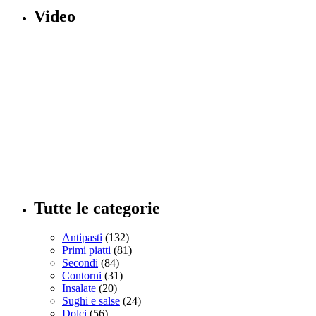
Video
Tutte le categorie
Antipasti
(132)
Primi piatti
(81)
Secondi
(84)
Contorni
(31)
Insalate
(20)
Sughi e salse
(24)
Dolci
(56)