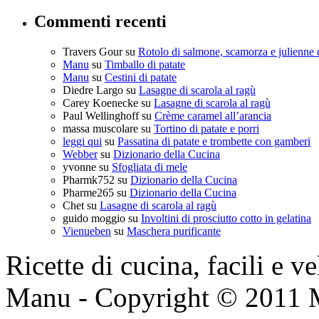
Commenti recenti
Travers Gour
su
Rotolo di salmone, scamorza e julienne 
Manu
su
Timballo di patate
Manu
su
Cestini di patate
Diedre Largo
su
Lasagne di scarola al ragù
Carey Koenecke
su
Lasagne di scarola al ragù
Paul Wellinghoff
su
Crème caramel all’arancia
massa muscolare
su
Tortino di patate e porri
leggi qui
su
Passatina di patate e trombette con gamberi
Webber
su
Dizionario della Cucina
yvonne
su
Sfogliata di mele
Pharmk752
su
Dizionario della Cucina
Pharme265
su
Dizionario della Cucina
Chet
su
Lasagne di scarola al ragù
guido moggio
su
Involtini di prosciutto cotto in gelatina
Vienueben
su
Maschera purificante
Ricette di cucina, facili e v
Manu - Copyright © 2011 