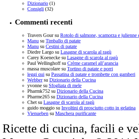
Dizionario
(1)
Consigli
(32)
Commenti recenti
Travers Gour
su
Rotolo di salmone, scamorza e julienne 
Manu
su
Timballo di patate
Manu
su
Cestini di patate
Diedre Largo
su
Lasagne di scarola al ragù
Carey Koenecke
su
Lasagne di scarola al ragù
Paul Wellinghoff
su
Crème caramel all’arancia
massa muscolare
su
Tortino di patate e porri
leggi qui
su
Passatina di patate e trombette con gamberi
Webber
su
Dizionario della Cucina
yvonne
su
Sfogliata di mele
Pharmk752
su
Dizionario della Cucina
Pharme265
su
Dizionario della Cucina
Chet
su
Lasagne di scarola al ragù
guido moggio
su
Involtini di prosciutto cotto in gelatina
Vienueben
su
Maschera purificante
Ricette di cucina, facili e v