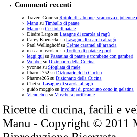
Commenti recenti
Travers Gour
su
Rotolo di salmone, scamorza e julienne 
Manu
su
Timballo di patate
Manu
su
Cestini di patate
Diedre Largo
su
Lasagne di scarola al ragù
Carey Koenecke
su
Lasagne di scarola al ragù
Paul Wellinghoff
su
Crème caramel all’arancia
massa muscolare
su
Tortino di patate e porri
leggi qui
su
Passatina di patate e trombette con gamberi
Webber
su
Dizionario della Cucina
yvonne
su
Sfogliata di mele
Pharmk752
su
Dizionario della Cucina
Pharme265
su
Dizionario della Cucina
Chet
su
Lasagne di scarola al ragù
guido moggio
su
Involtini di prosciutto cotto in gelatina
Vienueben
su
Maschera purificante
Ricette di cucina, facili e v
Manu - Copyright © 2011 
Riproduzione Riservata