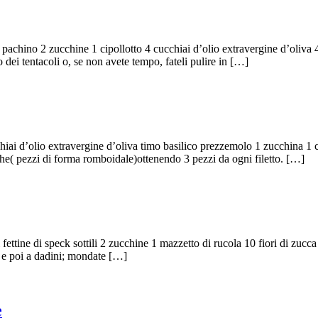
 pachino 2 zucchine 1 cipollotto 4 cucchiai d’olio extravergine d’oliva 4
ro dei tentacoli o, se non avete tempo, fateli pulire in […]
cucchiai d’olio extravergine d’oliva timo basilico prezzemolo 1 zucchin
anghe( pezzi di forma romboidale)ottenendo 3 pezzi da ogni filetto. […]
ettine di speck sottili 2 zucchine 1 mazzetto di rucola 10 fiori di zucca
le e poi a dadini; mondate […]
e