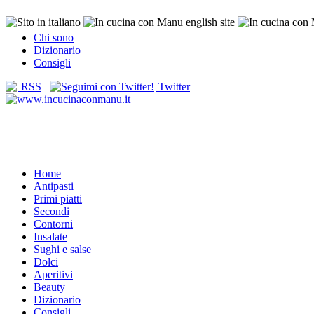
Chi sono
Dizionario
Consigli
RSS
Twitter
Home
Antipasti
Primi piatti
Secondi
Contorni
Insalate
Sughi e salse
Dolci
Aperitivi
Beauty
Dizionario
Consigli