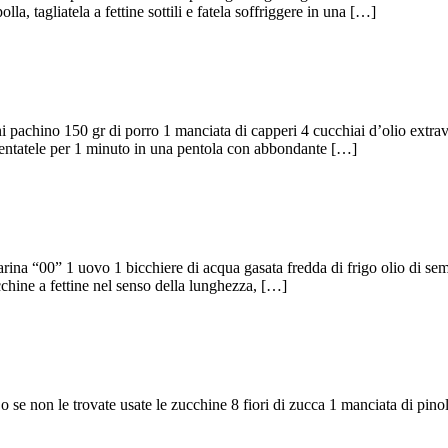
lla, tagliatela a fettine sottili e fatela soffriggere in una […]
 pachino 150 gr di porro 1 manciata di capperi 4 cucchiai d’olio extrav
ollentatele per 1 minuto in una pentola con abbondante […]
arina “00” 1 uovo 1 bicchiere di acqua gasata fredda di frigo olio di semi
ucchine a fettine nel senso della lunghezza, […]
 se non le trovate usate le zucchine 8 fiori di zucca 1 manciata di pinol