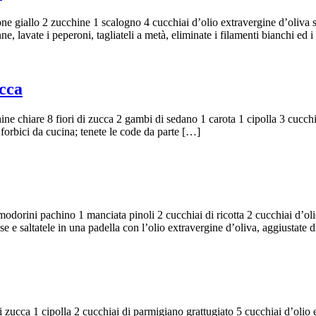
one giallo 2 zucchine 1 scalogno 4 cucchiai d’olio extravergine d’oliva 
ne, lavate i peperoni, tagliateli a metà, eliminate i filamenti bianchi ed 
ucca
ine chiare 8 fiori di zucca 2 gambi di sedano 1 carota 1 cipolla 3 cucch
 forbici da cucina; tenete le code da parte […]
modorini pachino 1 manciata pinoli 2 cucchiai di ricotta 2 cucchiai d’ol
se e saltatele in una padella con l’olio extravergine d’oliva, aggiustate 
di zucca 1 cipolla 2 cucchiai di parmigiano grattugiato 5 cucchiai d’olio