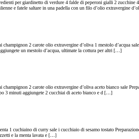
gredienti per giardinetto di verdure 4 falde di peperoni gialli 2 zucchin
ulienne e fatele saltare in una padella con un filo d’olio extravergine d’o
hi champignon 2 carote olio extravergine d’oliva 1 mestolo d’acqua sale 
 aggiungete un mestolo d’acqua, ultimate la cottura per altri […]
hi champignon 2 carote olio extravergine d’oliva aceto bianco sale Prepar
dopo 3 minuti aggiungete 2 cucchiai di aceto bianco e d […]
enta 1 cuchiaino di curry sale i cucchiaio di sesamo tostato Preparazione: 
ezzetti e la menta lavata e […]