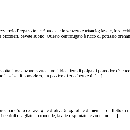
zzemolo Preparazione: Sbucciate lo zenzero e tritatelo; lavate, le zucchin
due bicchieri, bevete subito. Questo centrifugato è ricco di potassio drena
i ricotta 2 melanzane 3 zucchine 2 bicchiere di polpa di pomodoro 3 cucc
ete la salsa di pomodoro, un pizzico di zucchero e di […]
cchiai d’olio extravergine d’oliva 6 foglioline di menta 1 ciuffetto di 
i cetrioli e tagliateli a rondelle; lavate e spuntate le zucchine […]