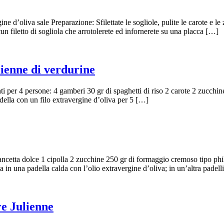
e d’oliva sale Preparazione: Sfilettate le sogliole, pulite le carote e le z
cun filetto di sogliola che arrotolerete ed infornerete su una placca […]
lienne di verdurine
ti per 4 persone: 4 gamberi 30 gr di spaghetti di riso 2 carote 2 zucchin
adella con un filo extravergine d’oliva per 5 […]
ancetta dolce 1 cipolla 2 zucchine 250 gr di formaggio cremoso tipo phi
ela in una padella calda con l’olio extravergine d’oliva; in un’altra padel
re Julienne