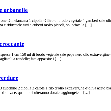
e arbanelle
perone ½ melanzana 1 cipolla ½ litro di brodo vegetale 4 gamberi sale o
a e riducetele tutti a cubetti molto piccoli, sbucciate la […]
 croccante
ta spesse 1 cm 150 ml di brodo vegetale sale pepe nero olio extravergine
gliateli a rondelle; fate appassire i […]
 verdure
 3 zucchine 2 cipolla 3 carote 1 filo d’olio extravergine d’oliva aceto 
ine d’oliva e, quando risulteranno dorate, aggiungete le […]