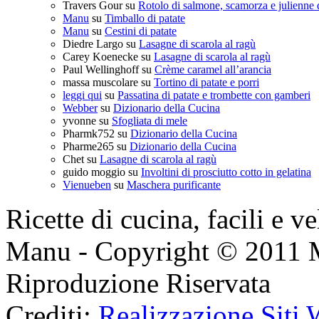
Travers Gour
su
Rotolo di salmone, scamorza e julienne 
Manu
su
Timballo di patate
Manu
su
Cestini di patate
Diedre Largo
su
Lasagne di scarola al ragù
Carey Koenecke
su
Lasagne di scarola al ragù
Paul Wellinghoff
su
Crème caramel all’arancia
massa muscolare
su
Tortino di patate e porri
leggi qui
su
Passatina di patate e trombette con gamberi
Webber
su
Dizionario della Cucina
yvonne
su
Sfogliata di mele
Pharmk752
su
Dizionario della Cucina
Pharme265
su
Dizionario della Cucina
Chet
su
Lasagne di scarola al ragù
guido moggio
su
Involtini di prosciutto cotto in gelatina
Vienueben
su
Maschera purificante
Ricette di cucina, facili e v
Manu - Copyright © 2011 
Riproduzione Riservata
Crediti:
Realizzazione Siti