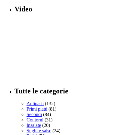
Video
Tutte le categorie
Antipasti
(132)
Primi piatti
(81)
Secondi
(84)
Contorni
(31)
Insalate
(20)
Sughi e salse
(24)