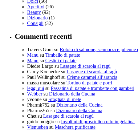
Dolci
(56)
Aperitivi
(26)
Beauty
(92)
Dizionario
(1)
Consigli
(32)
Commenti recenti
Travers Gour
su
Rotolo di salmone, scamorza e julienne 
Manu
su
Timballo di patate
Manu
su
Cestini di patate
Diedre Largo
su
Lasagne di scarola al ragù
Carey Koenecke
su
Lasagne di scarola al ragù
Paul Wellinghoff
su
Crème caramel all’arancia
massa muscolare
su
Tortino di patate e porri
leggi qui
su
Passatina di patate e trombette con gamberi
Webber
su
Dizionario della Cucina
yvonne
su
Sfogliata di mele
Pharmk752
su
Dizionario della Cucina
Pharme265
su
Dizionario della Cucina
Chet
su
Lasagne di scarola al ragù
guido moggio
su
Involtini di prosciutto cotto in gelatina
Vienueben
su
Maschera purificante