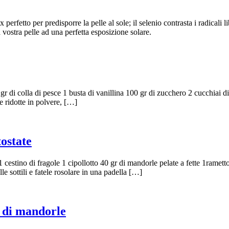
rfetto per predisporre la pelle al sole; il selenio contrasta i radicali l
vostra pelle ad una perfetta esposizione solare.
 gr di colla di pesce 1 busta di vanillina 100 gr di zucchero 2 cucchiai 
le ridotte in polvere, […]
tostate
1 cestino di fragole 1 cipollotto 40 gr di mandorle pelate a fette 1ramet
le sottili e fatele rosolare in una padella […]
o di mandorle