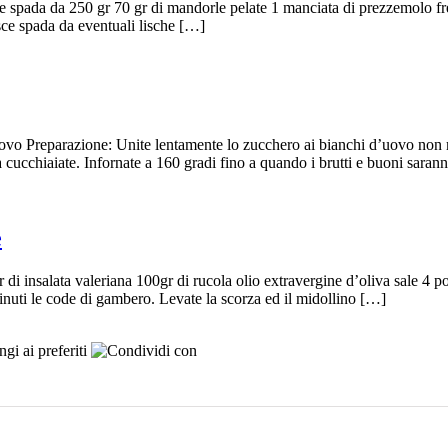
esce spada da 250 gr 70 gr di mandorle pelate 1 manciata di prezzemolo f
esce spada da eventuali lische […]
uovo Preparazione: Unite lentamente lo zucchero ai bianchi d’uovo non 
 cucchiaiate. Infornate a 160 gradi fino a quando i brutti e buoni saranno
e
di insalata valeriana 100gr di rucola olio extravergine d’oliva sale 4
minuti le code di gambero. Levate la scorza ed il midollino […]