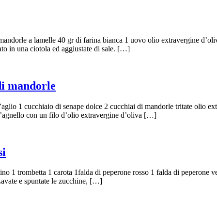
 mandorle a lamelle 40 gr di farina bianca 1 uovo olio extravergine d’oliva
to in una ciotola ed aggiustate di sale. […]
di mandorle
d’aglio 1 cucchiaio di senape dolce 2 cucchiai di mandorle tritate olio e
 d’agnello con un filo d’olio extravergine d’oliva […]
si
hino 1 trombetta 1 carota 1falda di peperone rosso 1 falda di peperone ve
Lavate e spuntate le zucchine, […]