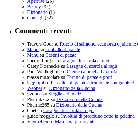
Aperitivi
(26)
Beauty
(92)
Dizionario
(1)
Consigli
(32)
Commenti recenti
Travers Gour
su
Rotolo di salmone, scamorza e julienne 
Manu
su
Timballo di patate
Manu
su
Cestini di patate
Diedre Largo
su
Lasagne di scarola al ragù
Carey Koenecke
su
Lasagne di scarola al ragù
Paul Wellinghoff
su
Crème caramel all’arancia
massa muscolare
su
Tortino di patate e porri
leggi qui
su
Passatina di patate e trombette con gamberi
Webber
su
Dizionario della Cucina
yvonne
su
Sfogliata di mele
Pharmk752
su
Dizionario della Cucina
Pharme265
su
Dizionario della Cucina
Chet
su
Lasagne di scarola al ragù
guido moggio
su
Involtini di prosciutto cotto in gelatina
Vienueben
su
Maschera purificante