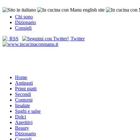
Chi sono
Dizionario
Consigli
RSS
Twitter
Home
Antipasti
Primi piatti
Secondi
Contorni
Insalate
Sughi e salse
Dolci
Aperitivi
Beauty
Dizionario
Consigli