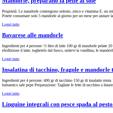
Mandorle, preparano la pelle al sole
Proprietà: Le mandorle contengono selenio, zinco e vitamina E, un mix pe
Potete consumare solo 5 mandorle al giorno per un mese per aiutare la 
Leggi tutto
Bavarese alle mandorle
Ingredienti per 4 persone: ½ litro di latte 100 gr di mandorle pelate 20
ebollizione il latte, toglietelo dal fuoco, unitevi la vanillina, le mandor
Leggi tutto
Insalatina di tacchino, fragole e mandorle 
Ingredienti per 4 persone: 400 gr di tacchino 150 gr di insalatin mista 
balsamico sale pepe Preparazione: Tagliate le fette di tacchino a listarel
Leggi tutto
Linguine integrali con pesce spada al pest