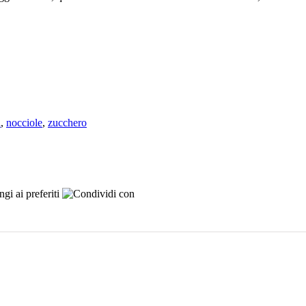
i
,
nocciole
,
zucchero