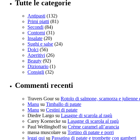
Tutte le categorie
Antipasti
(132)
Primi piatti
(81)
Secondi
(84)
Contorni
(31)
Insalate
(20)
Sughi e salse
(24)
Dolci
(56)
Aperitivi
(26)
Beauty
(92)
Dizionario
(1)
Consigli
(32)
Commenti recenti
Travers Gour
su
Rotolo di salmone, scamorza e julienne 
Manu
su
Timballo di patate
Manu
su
Cestini di patate
Diedre Largo
su
Lasagne di scarola al ragù
Carey Koenecke
su
Lasagne di scarola al ragù
Paul Wellinghoff
su
Crème caramel all’arancia
massa muscolare
su
Tortino di patate e porri
leggi qui
su
Passatina di patate e trombette con gamberi