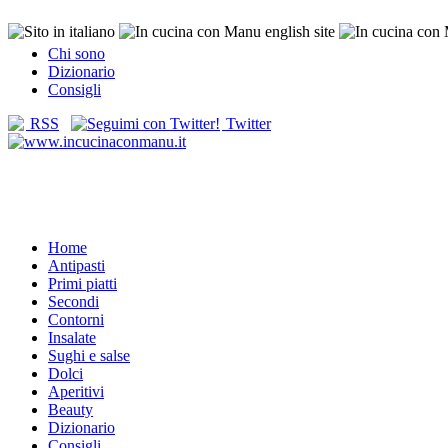
Chi sono
Dizionario
Consigli
RSS
Twitter
Home
Antipasti
Primi piatti
Secondi
Contorni
Insalate
Sughi e salse
Dolci
Aperitivi
Beauty
Dizionario
Consigli