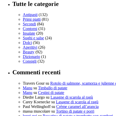
Tutte le categorie
Antipasti
(132)
Primi piatti
(81)
Secondi
(84)
Contorni
(31)
Insalate
(20)
Sughi e salse
(24)
Dolci
(56)
Aperitivi
(26)
Beauty
(92)
Dizionario
(1)
Consigli
(32)
Commenti recenti
Travers Gour
su
Rotolo di salmone, scamorza e julienne 
Manu
su
Timballo di patate
Manu
su
Cestini di patate
Diedre Largo
su
Lasagne di scarola al ragù
Carey Koenecke
su
Lasagne di scarola al ragù
Paul Wellinghoff
su
Crème caramel all’arancia
massa muscolare
su
Tortino di patate e porri
leggi qui
su
Passatina di patate e trombette con gamberi