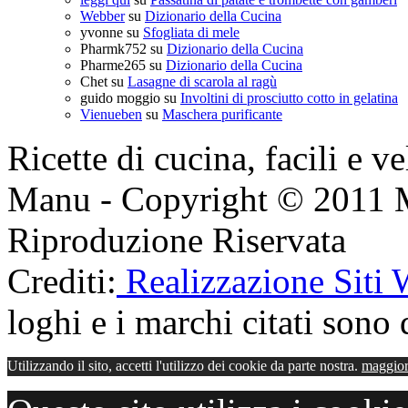
Webber
su
Dizionario della Cucina
yvonne
su
Sfogliata di mele
Pharmk752
su
Dizionario della Cucina
Pharme265
su
Dizionario della Cucina
Chet
su
Lasagne di scarola al ragù
guido moggio
su
Involtini di prosciutto cotto in gelatina
Vienueben
su
Maschera purificante
Ricette di cucina, facili e v
Manu - Copyright © 2011 
Riproduzione Riservata
Crediti:
Realizzazione Siti
loghi e i marchi citati sono d
Utilizzando il sito, accetti l'utilizzo dei cookie da parte nostra.
maggior