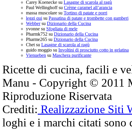
Carey Koenecke
su
Lasagne di scarola al ragù
Paul Wellinghoff
su
Crème caramel all’arancia
massa muscolare
su
Tortino di patate e porri
leggi qui
su
Passatina di patate e trombette con gamberi
Webber
su
Dizionario della Cucina
yvonne
su
Sfogliata di mele
Pharmk752
su
Dizionario della Cucina
Pharme265
su
Dizionario della Cucina
Chet
su
Lasagne di scarola al ragù
guido moggio
su
Involtini di prosciutto cotto in gelatina
Vienueben
su
Maschera purificante
Ricette di cucina, facili e v
Manu - Copyright © 2011 
Riproduzione Riservata
Crediti:
Realizzazione Siti
loghi e i marchi citati sono d