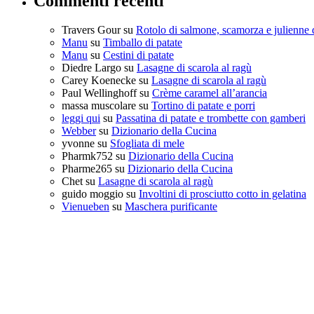
Commenti recenti
Travers Gour
su
Rotolo di salmone, scamorza e julienne 
Manu
su
Timballo di patate
Manu
su
Cestini di patate
Diedre Largo
su
Lasagne di scarola al ragù
Carey Koenecke
su
Lasagne di scarola al ragù
Paul Wellinghoff
su
Crème caramel all’arancia
massa muscolare
su
Tortino di patate e porri
leggi qui
su
Passatina di patate e trombette con gamberi
Webber
su
Dizionario della Cucina
yvonne
su
Sfogliata di mele
Pharmk752
su
Dizionario della Cucina
Pharme265
su
Dizionario della Cucina
Chet
su
Lasagne di scarola al ragù
guido moggio
su
Involtini di prosciutto cotto in gelatina
Vienueben
su
Maschera purificante