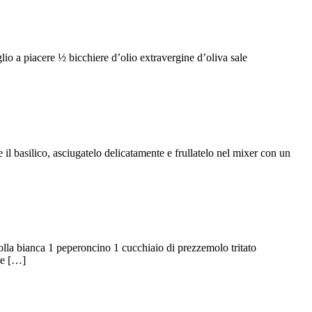
aglio a piacere ½ bicchiere d’olio extravergine d’oliva sale
 il basilico, asciugatelo delicatamente e frullatelo nel mixer con un
olla bianca 1 peperoncino 1 cucchiaio di prezzemolo tritato
ore […]