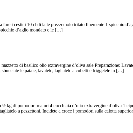
a fare i cestini 10 cl di latte prezzemolo tritato finemente 1 spicchio d’
o spicchio d’aglio mondato e le […]
 mazzetto di basilico olio extravergine d’oliva sale Preparazione: Lavate
sbucciate le patate, lavatele, tagliatele a cubetti e friggetele in […]
là ½ kg di pomodori maturi 4 cucchiaia d’olio extravergine d’oliva 1 cip
tagliatelo a pezzettoni. Incidete a croce i pomodori sulla calotta superi