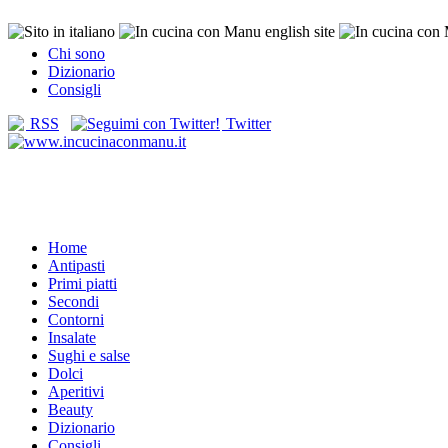
Chi sono
Dizionario
Consigli
RSS
Twitter
Home
Antipasti
Primi piatti
Secondi
Contorni
Insalate
Sughi e salse
Dolci
Aperitivi
Beauty
Dizionario
Consigli