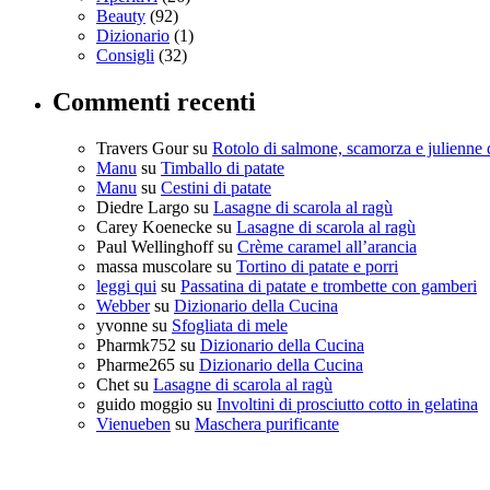
Beauty
(92)
Dizionario
(1)
Consigli
(32)
Commenti recenti
Travers Gour
su
Rotolo di salmone, scamorza e julienne 
Manu
su
Timballo di patate
Manu
su
Cestini di patate
Diedre Largo
su
Lasagne di scarola al ragù
Carey Koenecke
su
Lasagne di scarola al ragù
Paul Wellinghoff
su
Crème caramel all’arancia
massa muscolare
su
Tortino di patate e porri
leggi qui
su
Passatina di patate e trombette con gamberi
Webber
su
Dizionario della Cucina
yvonne
su
Sfogliata di mele
Pharmk752
su
Dizionario della Cucina
Pharme265
su
Dizionario della Cucina
Chet
su
Lasagne di scarola al ragù
guido moggio
su
Involtini di prosciutto cotto in gelatina
Vienueben
su
Maschera purificante