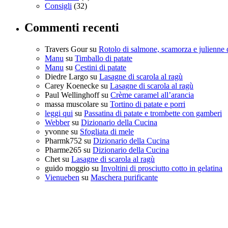
Consigli
(32)
Commenti recenti
Travers Gour
su
Rotolo di salmone, scamorza e julienne 
Manu
su
Timballo di patate
Manu
su
Cestini di patate
Diedre Largo
su
Lasagne di scarola al ragù
Carey Koenecke
su
Lasagne di scarola al ragù
Paul Wellinghoff
su
Crème caramel all’arancia
massa muscolare
su
Tortino di patate e porri
leggi qui
su
Passatina di patate e trombette con gamberi
Webber
su
Dizionario della Cucina
yvonne
su
Sfogliata di mele
Pharmk752
su
Dizionario della Cucina
Pharme265
su
Dizionario della Cucina
Chet
su
Lasagne di scarola al ragù
guido moggio
su
Involtini di prosciutto cotto in gelatina
Vienueben
su
Maschera purificante