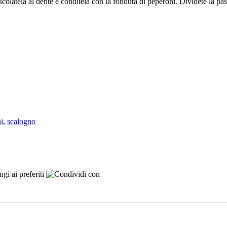
olatela al dente e conditela con la fonduta di peperoni. Dividete la past
i
,
scalogno