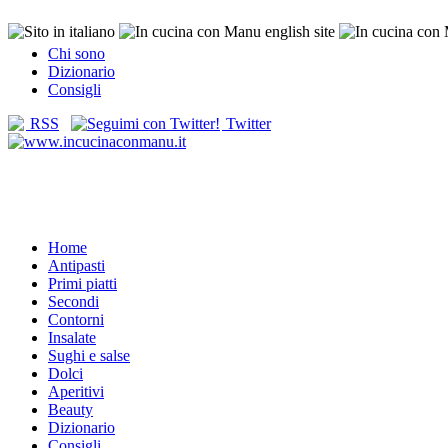
Chi sono
Dizionario
Consigli
RSS
Twitter
Home
Antipasti
Primi piatti
Secondi
Contorni
Insalate
Sughi e salse
Dolci
Aperitivi
Beauty
Dizionario
Consigli