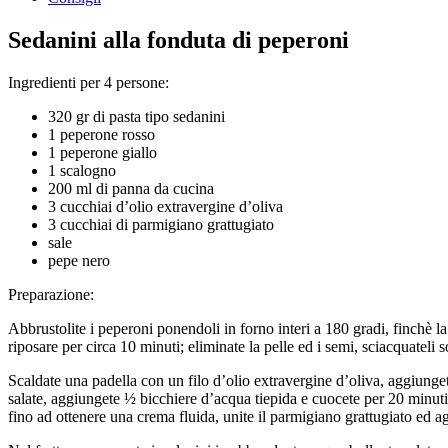
Sedanini alla fonduta di peperoni
Ingredienti per 4 persone:
320 gr di pasta tipo sedanini
1 peperone rosso
1 peperone giallo
1 scalogno
200 ml di panna da cucina
3 cucchiai d’olio extravergine d’oliva
3 cucchiai di parmigiano grattugiato
sale
pepe nero
Preparazione:
Abbrustolite i peperoni ponendoli in forno interi a 180 gradi, finchè la p
riposare per circa 10 minuti; eliminate la pelle ed i semi, sciacquateli sot
Scaldate una padella con un filo d’olio extravergine d’oliva, aggiungete
salate, aggiungete ½ bicchiere d’acqua tiepida e cuocete per 20 minuti 
fino ad ottenere una crema fluida, unite il parmigiano grattugiato ed ag