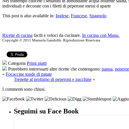
Nel frattempo cuocete i sedanini in abbondante acqua bollente salata, sc
individuali e decorate con i filetti di peperone messi d aparte
This post is also available in:
Inglese
,
Francese
,
Spagnolo
Ricette di cucina
facili e veloci da cucinare.
In cucina con Manu.
Copyright © 2011 Manuela Gandolfo. Riproduzione Riservata.
Categoria
Primi piatti
Potrebbero interessarti altre ricette che contengono:
panna
,
peperon
«
Focaccine tonde di patate
Trenette al profumo di peperoni e zucchine
»
I commenti sono chiusi.
Seguimi su Face Book