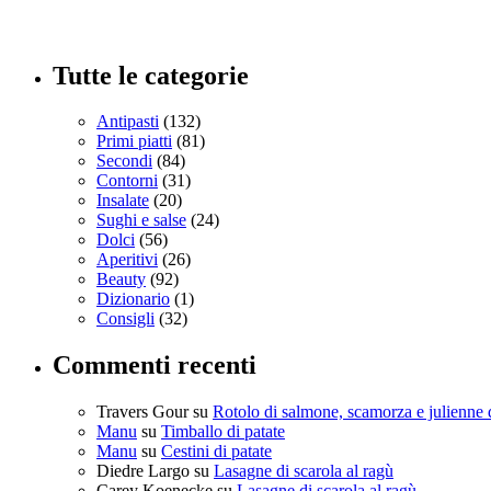
Tutte le categorie
Antipasti
(132)
Primi piatti
(81)
Secondi
(84)
Contorni
(31)
Insalate
(20)
Sughi e salse
(24)
Dolci
(56)
Aperitivi
(26)
Beauty
(92)
Dizionario
(1)
Consigli
(32)
Commenti recenti
Travers Gour
su
Rotolo di salmone, scamorza e julienne 
Manu
su
Timballo di patate
Manu
su
Cestini di patate
Diedre Largo
su
Lasagne di scarola al ragù
Carey Koenecke
su
Lasagne di scarola al ragù