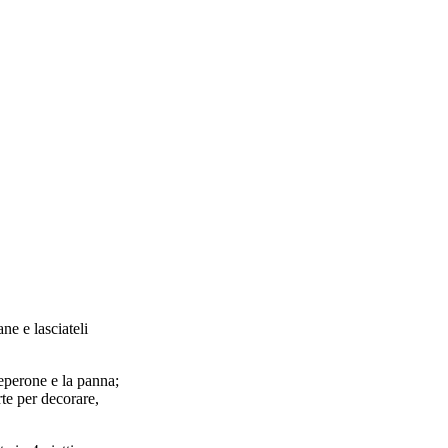
ne e lasciateli
peperone e la panna;
rte per decorare,